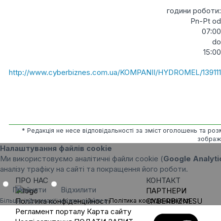
години роботи:
Pn-Pt od
07:00
do
15:00
http://www.cyberbiznes.com.ua/KOMPANII/HYDROMEL/139111
* Редакція не несе відповідальності за зміст оголошень та розм
зображе
Налаштування файлів cookie
Ми використовуємо аналітичні файли cookie (
Google Analyti
аналізу трафіку на сайті та покращення його роботи.
ПРО НАС
КОНТАКТ
Прийняти
Відхилити
ПАРТНЕРИ
Політика конфіденційності
CYBERBIZNESU
Більше інформації можна знайти в
Політика конфіденційності
.
Регламент порталу
Карта сайту