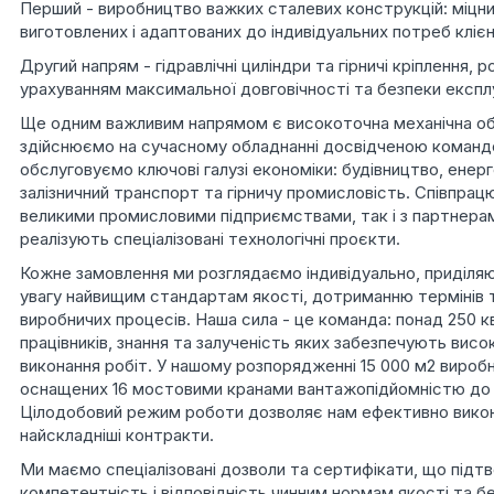
Перший - виробництво важких сталевих конструкцій: міцни
виготовлених і адаптованих до індивідуальних потреб клієн
Другий напрям - гідравлічні циліндри та гірничі кріплення, р
урахуванням максимальної довговічності та безпеки експлу
Ще одним важливим напрямом є високоточна механічна об
здійснюємо на сучасному обладнанні досвідченою командо
обслуговуємо ключові галузі економіки: будівництво, енерг
залізничний транспорт та гірничу промисловість. Співпрацю
великими промисловими підприємствами, так і з партнера
реалізують спеціалізовані технологічні проєкти.
Кожне замовлення ми розглядаємо індивідуально, приділя
увагу найвищим стандартам якості, дотриманню термінів т
виробничих процесів. Наша сила - це команда: понад 250 к
працівників, знання та залученість яких забезпечують висо
виконання робіт. У нашому розпорядженні 15 000 м2 вироб
оснащених 16 мостовими кранами вантажопідйомністю до 
Цілодобовий режим роботи дозволяє нам ефективно викон
найскладніші контракти.
Ми маємо спеціалізовані дозволи та сертифікати, що під
компетентність і відповідність чинним нормам якості та б