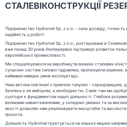
СТАЛЕВІКОНСТРУКЦІЇ РЕЗЕ
Підприємство Hydromel Sp. z o.o. - сила досвіду, точність 
надійність у роботі
Підприємство Hydromel Sp. z o.o., розташоване в Сємянов
вже понад 30 років безперервно підтримує розвиток польс
європейської промисловості.
Ми спеціалізуємося на виробництві важких сталевих конст
сучасних систем силової гідравліки, пропонуючи рішення, 
найвимогливіших умов експлуатації.
Наші витоки пов’язані з гірничою галуззю - середовищем, де
безпека є не вибором, а необхідністю. Саме там ми здобул
сьогодні є фундаментом нашої діяльності. Глибоке розумін
великими навантаженнями, у складних умовах та за високи
якості дозволяє нам реалізовувати масштабні та високотех
проєкти.
Діяльність Hydromel ґрунтується на кількох міцних напрям