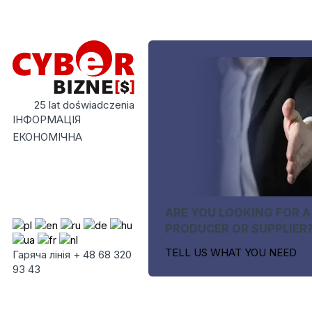
25 lat doświadczenia
ІНФОРМАЦІЯ
ЕКОНОМІЧНА
ARE YOU LOOKING FOR A
PRODUCER OR SUPPLIER
TELL US WHAT YOU NEED
Гаряча лінія + 48 68 320
93 43