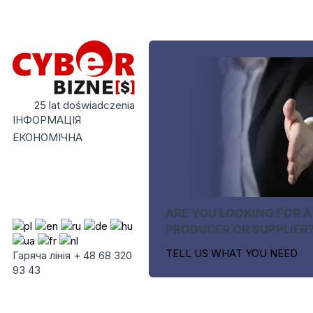
25 lat doświadczenia
ІНФОРМАЦІЯ
ЕКОНОМІЧНА
ARE YOU LOOKING FOR A
PRODUCER OR SUPPLIER
TELL US WHAT YOU NEED
Гаряча лінія + 48 68 320
93 43