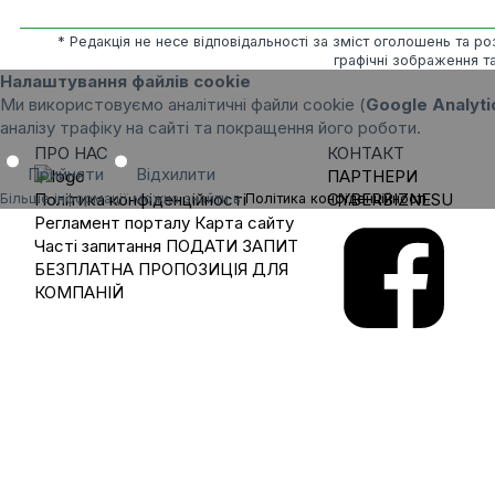
* Редакція не несе відповідальності за зміст оголошень та роз
графічні зображення та
Налаштування файлів cookie
Ми використовуємо аналітичні файли cookie (
Google Analyti
аналізу трафіку на сайті та покращення його роботи.
ПРО НАС
КОНТАКТ
Прийняти
Відхилити
ПАРТНЕРИ
Політика конфіденційності
CYBERBIZNESU
Більше інформації можна знайти в
Політика конфіденційності
.
Регламент порталу
Карта сайту
Часті запитання
ПОДАТИ ЗАПИТ
БЕЗПЛАТНА ПРОПОЗИЦІЯ ДЛЯ
КОМПАНІЙ