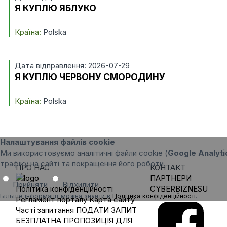
Я КУПЛЮ ЯБЛУКО
Країна:
Polska
Дата відправлення: 2026-07-29
Я КУПЛЮ ЧЕРВОНУ СМОРОДИНУ
Країна:
Polska
Налаштування файлів cookie
Ми використовуємо аналітичні файли cookie (
Google Analyti
трафіку на сайті та покращення його роботи.
ПРО НАС
КОНТАКТ
ПАРТНЕРИ
Прийняти
Відхилити
Політика конфіденційності
CYBERBIZNESU
Більше інформації можна знайти в
Політика конфіденційності
.
Регламент порталу
Карта сайту
Часті запитання
ПОДАТИ ЗАПИТ
БЕЗПЛАТНА ПРОПОЗИЦІЯ ДЛЯ