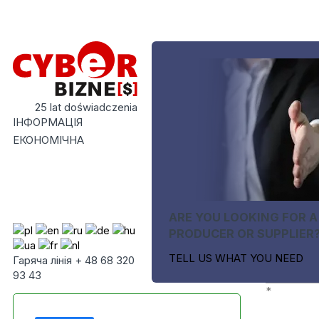
25 lat doświadczenia
ІНФОРМАЦІЯ
ЕКОНОМІЧНА
ARE YOU LOOKING FOR A
PRODUCER OR SUPPLIER
TELL US WHAT YOU NEED
Гаряча лінія + 48 68 320
93 43
*