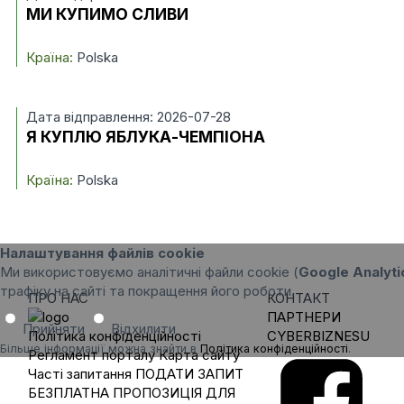
МИ КУПИМО СЛИВИ
Країна:
Polska
Дата відправлення: 2026-07-28
Я КУПЛЮ ЯБЛУКА-ЧЕМПІОНА
Країна:
Polska
Налаштування файлів cookie
Ми використовуємо аналітичні файли cookie (
Google Analyti
трафіку на сайті та покращення його роботи.
ПРО НАС
КОНТАКТ
ПАРТНЕРИ
Прийняти
Відхилити
Політика конфіденційності
CYBERBIZNESU
Більше інформації можна знайти в
Політика конфіденційності
.
Регламент порталу
Карта сайту
Часті запитання
ПОДАТИ ЗАПИТ
БЕЗПЛАТНА ПРОПОЗИЦІЯ ДЛЯ