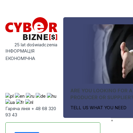
25 lat doświadczenia
ІНФОРМАЦІЯ
ЕКОНОМІЧНА
ARE YOU LOOKING FOR A
PRODUCER OR SUPPLIER
TELL US WHAT YOU NEED
Гаряча лінія + 48 68 320
93 43
*