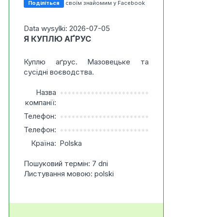
Поділіться
своїм знайомим у Facebook
Data wysylki: 2026-07-05
Я КУПЛЮ АҐРУС
Куплю аґрус. Мазовецьке та
сусідні воєводства.
Назва
***********************
компанії:
Телефон:
***********************
Телефон:
***********************
Країна:
Polska
Пошуковий термін: 7 dni
Листування мовою: polski