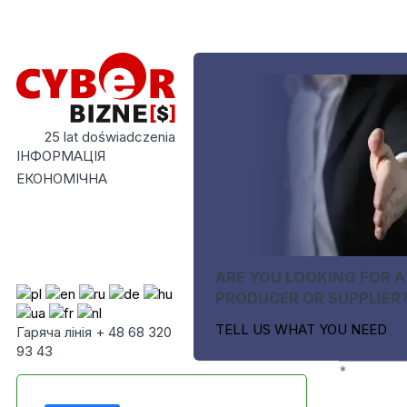
25 lat doświadczenia
ІНФОРМАЦІЯ
ЕКОНОМІЧНА
ARE YOU LOOKING FOR A
PRODUCER OR SUPPLIER
TELL US WHAT YOU NEED
Гаряча лінія + 48 68 320
93 43
*