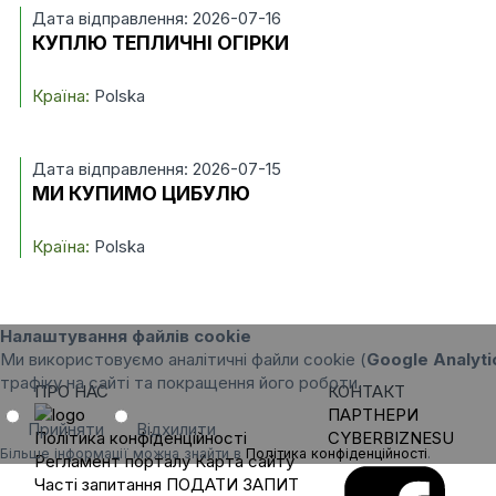
Дата відправлення: 2026-07-16
КУПЛЮ ТЕПЛИЧНІ ОГІРКИ
Країна:
Polska
Дата відправлення: 2026-07-15
МИ КУПИМО ЦИБУЛЮ
Країна:
Polska
Налаштування файлів cookie
Ми використовуємо аналітичні файли cookie (
Google Analyti
трафіку на сайті та покращення його роботи.
ПРО НАС
КОНТАКТ
ПАРТНЕРИ
Прийняти
Відхилити
Політика конфіденційності
CYBERBIZNESU
Більше інформації можна знайти в
Політика конфіденційності
.
Регламент порталу
Карта сайту
Часті запитання
ПОДАТИ ЗАПИТ