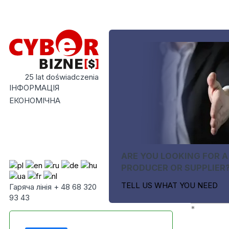
25 lat doświadczenia
ІНФОРМАЦІЯ
ЕКОНОМІЧНА
ARE YOU LOOKING FOR A
PRODUCER OR SUPPLIER
TELL US WHAT YOU NEED
Гаряча лінія + 48 68 320
93 43
*