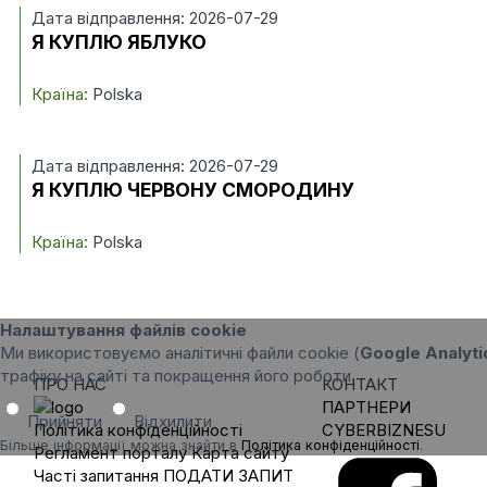
Дата відправлення: 2026-07-29
Я КУПЛЮ ЯБЛУКО
Країна:
Polska
Дата відправлення: 2026-07-29
Я КУПЛЮ ЧЕРВОНУ СМОРОДИНУ
Країна:
Polska
Налаштування файлів cookie
Ми використовуємо аналітичні файли cookie (
Google Analyti
трафіку на сайті та покращення його роботи.
ПРО НАС
КОНТАКТ
ПАРТНЕРИ
Прийняти
Відхилити
Політика конфіденційності
CYBERBIZNESU
Більше інформації можна знайти в
Політика конфіденційності
.
Регламент порталу
Карта сайту
Часті запитання
ПОДАТИ ЗАПИТ