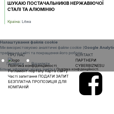
ШУКАЮ ПОСТАЧАЛЬНИКІВ НЕРЖАВІЮЧОЇ
СТАЛІ ТА АЛЮМІНІЮ
Країна:
Litwa
Налаштування файлів cookie
Ми використовуємо аналітичні файли cookie (
Google Analyti
трафіку на сайті та покращення його роботи.
ПРО НАС
КОНТАКТ
ПАРТНЕРИ
Прийняти
Відхилити
Політика конфіденційності
CYBERBIZNESU
Більше інформації можна знайти в
Політика конфіденційності
.
Регламент порталу
Карта сайту
Часті запитання
ПОДАТИ ЗАПИТ
БЕЗПЛАТНА ПРОПОЗИЦІЯ ДЛЯ
КОМПАНІЙ