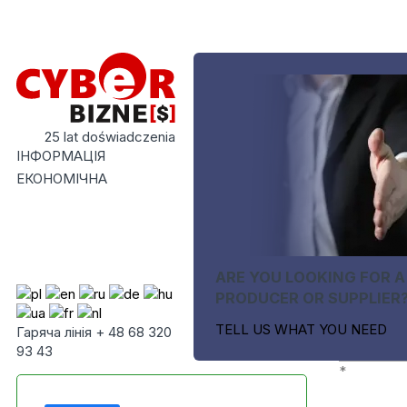
25 lat doświadczenia
ІНФОРМАЦІЯ
ЕКОНОМІЧНА
ARE YOU LOOKING FOR A
PRODUCER OR SUPPLIER
TELL US WHAT YOU NEED
Гаряча лінія + 48 68 320
93 43
*