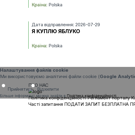
Країна:
Polska
Дата відправлення: 2026-07-29
Я КУПЛЮ ЯБЛУКО
Країна:
Polska
Налаштування файлів cookie
Ми використовуємо аналітичні файли cookie (
Google Analyti
ПРО НАС
Прийняти
Відхилити
Більше інформації можна знайти в
Політика конфіденційності
.
Політика конфіденційності
Регламент порталу
К
Часті запитання
ПОДАТИ ЗАПИТ
БЕЗПЛАТНА П