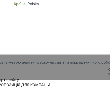
Країна:
Polska
cs
) з метою аналізу трафіку на сайті та покращення його робо
К
П
арта сайту
РОПОЗИЦІЯ ДЛЯ КОМПАНІЙ