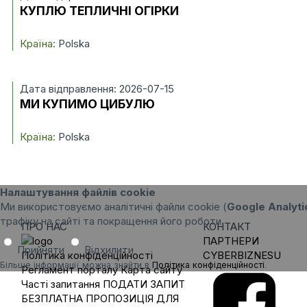
КУПЛЮ ТЕПЛИЧНІ ОГІРКИ
Країна:
Polska
Дата відправлення: 2026-07-15
МИ КУПИМО ЦИБУЛЮ
Країна:
Polska
Налаштування файлів cookie
Ми використовуємо аналітичні файли cookie (
Google Analyti
трафіку на сайті та покращення його роботи.
ПРО НАС
КОНТАКТ
ПАРТНЕРИ
Прийняти
Відхилити
Політика конфіденційності
CYBERBIZNESU
Більше інформації можна знайти в
Політика конфіденційності
.
Регламент порталу
Карта сайту
Часті запитання
ПОДАТИ ЗАПИТ
БЕЗПЛАТНА ПРОПОЗИЦІЯ ДЛЯ