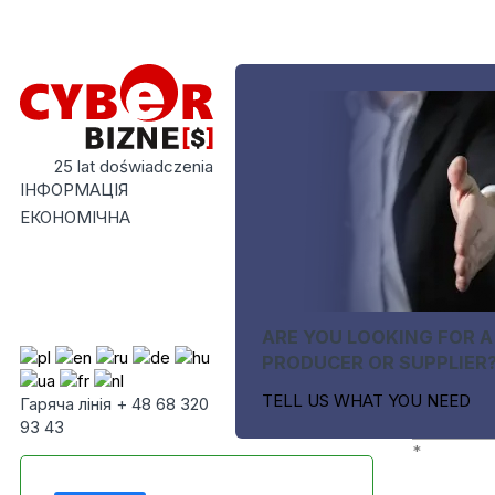
25 lat doświadczenia
ІНФОРМАЦІЯ
ЕКОНОМІЧНА
ARE YOU LOOKING FOR A
PRODUCER OR SUPPLIER
TELL US WHAT YOU NEED
Гаряча лінія + 48 68 320
93 43
*