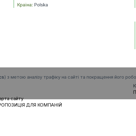
Країна:
Polska
cs
) з метою аналізу трафіку на сайті та покращення його робо
К
П
арта сайту
РОПОЗИЦІЯ ДЛЯ КОМПАНІЙ