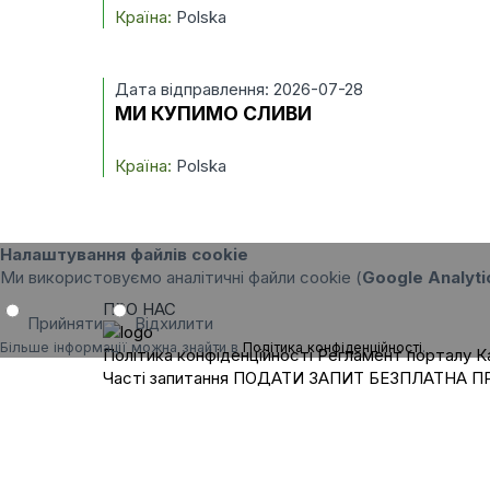
Країна:
Polska
Дата відправлення: 2026-07-28
МИ КУПИМО СЛИВИ
Країна:
Polska
Налаштування файлів cookie
Ми використовуємо аналітичні файли cookie (
Google Analyti
ПРО НАС
Прийняти
Відхилити
Більше інформації можна знайти в
Політика конфіденційності
.
Політика конфіденційності
Регламент порталу
К
Часті запитання
ПОДАТИ ЗАПИТ
БЕЗПЛАТНА П