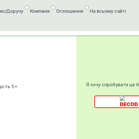
лю/Доручу
Компанія
Оголошення
На всьому сайті
Я хочу спробувати це 
ість 5+.