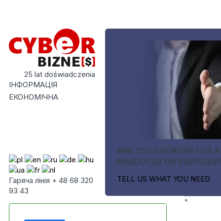
25 lat doświadczenia
ІНФОРМАЦІЯ
ЕКОНОМІЧНА
ARE YOU LOOKING FOR A
PRODUCER OR SUPPLIER
TELL US WHAT YOU NEED
Гаряча лінія + 48 68 320
93 43
*