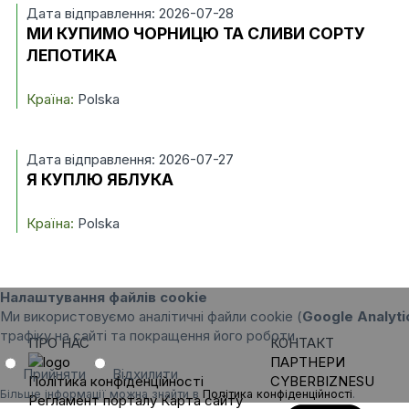
Дата відправлення: 2026-07-28
МИ КУПИМО ЧОРНИЦЮ ТА СЛИВИ СОРТУ
ЛЕПОТИКА
Країна:
Polska
Дата відправлення: 2026-07-27
Я КУПЛЮ ЯБЛУКА
Країна:
Polska
Налаштування файлів cookie
Ми використовуємо аналітичні файли cookie (
Google Analyti
трафіку на сайті та покращення його роботи.
ПРО НАС
КОНТАКТ
ПАРТНЕРИ
Прийняти
Відхилити
Політика конфіденційності
CYBERBIZNESU
Більше інформації можна знайти в
Політика конфіденційності
.
Регламент порталу
Карта сайту