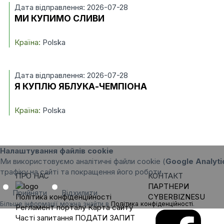
Дата відправлення: 2026-07-28
МИ КУПИМО СЛИВИ
Країна:
Polska
Дата відправлення: 2026-07-28
Я КУПЛЮ ЯБЛУКА-ЧЕМПІОНА
Країна:
Polska
Налаштування файлів cookie
Ми використовуємо аналітичні файли cookie (
Google Analyti
трафіку на сайті та покращення його роботи.
ПРО НАС
КОНТАКТ
ПАРТНЕРИ
Прийняти
Відхилити
Політика конфіденційності
CYBERBIZNESU
Більше інформації можна знайти в
Політика конфіденційності
.
Регламент порталу
Карта сайту
Часті запитання
ПОДАТИ ЗАПИТ