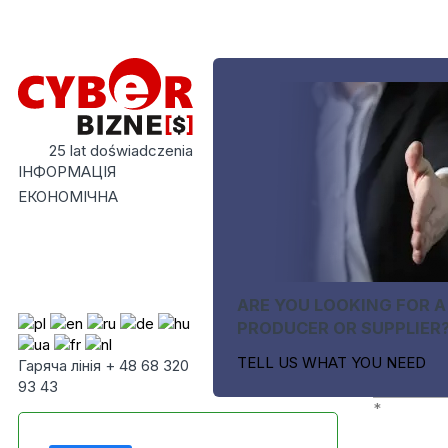
25 lat doświadczenia
ІНФОРМАЦІЯ
ЕКОНОМІЧНА
ARE YOU LOOKING FOR A
PRODUCER OR SUPPLIER
TELL US WHAT YOU NEED
Гаряча лінія + 48 68 320
93 43
*