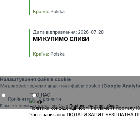
Країна:
Polska
Дата відправлення: 2026-07-28
МИ КУПИМО СЛИВИ
Країна:
Polska
Налаштування файлів cookie
Ми використовуємо аналітичні файли cookie (
Google Analyti
ПРО НАС
Прийняти
Відхилити
Більше інформації можна знайти в
Політика конфіденційності
.
Політика конфіденційності
Регламент порталу
К
Часті запитання
ПОДАТИ ЗАПИТ
БЕЗПЛАТНА П