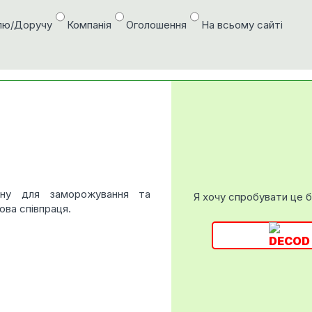
лю/Доручу
Компанія
Оголошення
На всьому сайті
вину для заморожування та
Я хочу спробувати це 
ова співпраця.