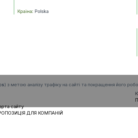
Країна:
Polska
cs
) з метою аналізу трафіку на сайті та покращення його робо
К
П
арта сайту
РОПОЗИЦІЯ ДЛЯ КОМПАНІЙ