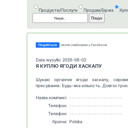
Продукти/Послуги
Продам/Біржа
Куп
Поділіться
своїм знайомим у Facebook
Data wysylki: 2026-06-02
Я КУПЛЮ ЯГОДИ ХАСКАПУ
Шукаю органічні ягоди хаскапу, сиро
пресування. Будь-яка кількість. Довгострок
Назва компанії:
***********************
Телефон:
***********************
Телефон:
***********************
Країна:
Polska