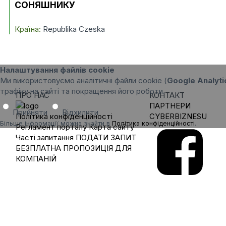
СОНЯШНИКУ
Країна:
Republika Czeska
Налаштування файлів cookie
Ми використовуємо аналітичні файли cookie (
Google Analyti
трафіку на сайті та покращення його роботи.
ПРО НАС
КОНТАКТ
ПАРТНЕРИ
Прийняти
Відхилити
Політика конфіденційності
CYBERBIZNESU
Більше інформації можна знайти в
Політика конфіденційності
.
Регламент порталу
Карта сайту
Часті запитання
ПОДАТИ ЗАПИТ
БЕЗПЛАТНА ПРОПОЗИЦІЯ ДЛЯ
КОМПАНІЙ