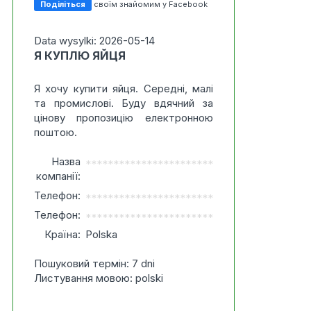
Поділіться
своїм знайомим у Facebook
Data wysylki: 2026-05-14
Я КУПЛЮ ЯЙЦЯ
Я хочу купити яйця. Середні, малі
та промислові. Буду вдячний за
цінову пропозицію електронною
поштою.
Назва
***********************
компанії:
Телефон:
***********************
Телефон:
***********************
Країна:
Polska
Пошуковий термін: 7 dni
Листування мовою: polski