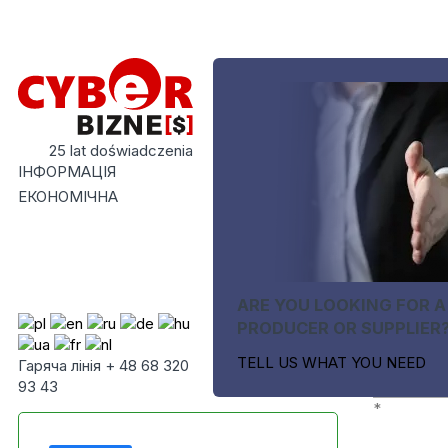
25 lat doświadczenia
ІНФОРМАЦІЯ
ЕКОНОМІЧНА
ARE YOU LOOKING FOR A
PRODUCER OR SUPPLIER
TELL US WHAT YOU NEED
Гаряча лінія + 48 68 320
93 43
*