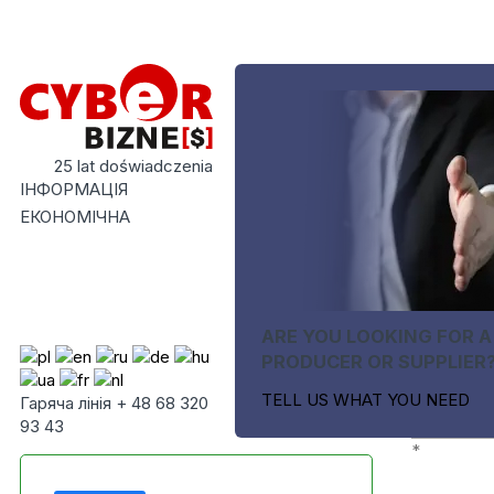
25 lat doświadczenia
ІНФОРМАЦІЯ
ЕКОНОМІЧНА
ARE YOU LOOKING FOR A
PRODUCER OR SUPPLIER
TELL US WHAT YOU NEED
Гаряча лінія + 48 68 320
93 43
*