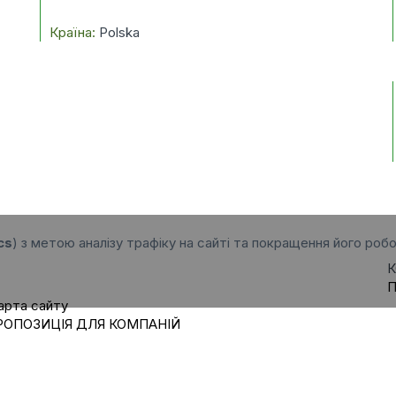
Країна:
Polska
cs
) з метою аналізу трафіку на сайті та покращення його робо
К
П
арта сайту
РОПОЗИЦІЯ ДЛЯ КОМПАНІЙ