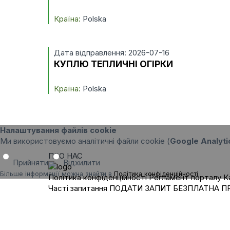
Країна:
Polska
Дата відправлення: 2026-07-16
КУПЛЮ ТЕПЛИЧНІ ОГІРКИ
Країна:
Polska
Налаштування файлів cookie
Ми використовуємо аналітичні файли cookie (
Google Analyti
ПРО НАС
Прийняти
Відхилити
Більше інформації можна знайти в
Політика конфіденційності
.
Політика конфіденційності
Регламент порталу
К
Часті запитання
ПОДАТИ ЗАПИТ
БЕЗПЛАТНА П