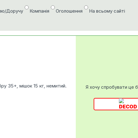
лю/Доручу
Компанія
Оголошення
На всьому сайті
ру 35+, мішок 15 кг, немитий.
Я хочу спробувати це 