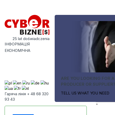
25 lat doświadczenia
ІНФОРМАЦІЯ
ЕКОНОМІЧНА
ARE YOU LOOKING FOR A
PRODUCER OR SUPPLIER
TELL US WHAT YOU NEED
Гаряча лінія + 48 68 320
93 43
*