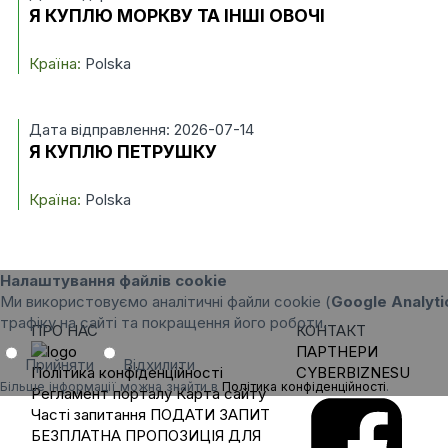
Я КУПЛЮ МОРКВУ ТА ІНШІ ОВОЧІ
Країна:
Polska
Дата відправлення: 2026-07-14
Я КУПЛЮ ПЕТРУШКУ
Країна:
Polska
Налаштування файлів cookie
Ми використовуємо аналітичні файли cookie (
Google Analyti
трафіку на сайті та покращення його роботи.
ПРО НАС
КОНТАКТ
ПАРТНЕРИ
Прийняти
Відхилити
Політика конфіденційності
CYBERBIZNESU
Більше інформації можна знайти в
Політика конфіденційності
.
Регламент порталу
Карта сайту
Часті запитання
ПОДАТИ ЗАПИТ
БЕЗПЛАТНА ПРОПОЗИЦІЯ ДЛЯ