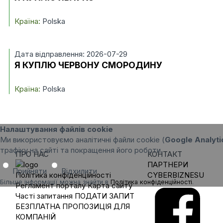
Країна:
Polska
Дата відправлення: 2026-07-29
Я КУПЛЮ ЧЕРВОНУ СМОРОДИНУ
Країна:
Polska
Налаштування файлів cookie
Ми використовуємо аналітичні файли cookie (
Google Analyti
трафіку на сайті та покращення його роботи.
ПРО НАС
КОНТАКТ
ПАРТНЕРИ
Прийняти
Відхилити
Політика конфіденційності
CYBERBIZNESU
Більше інформації можна знайти в
Політика конфіденційності
.
Регламент порталу
Карта сайту
Часті запитання
ПОДАТИ ЗАПИТ
БЕЗПЛАТНА ПРОПОЗИЦІЯ ДЛЯ
КОМПАНІЙ