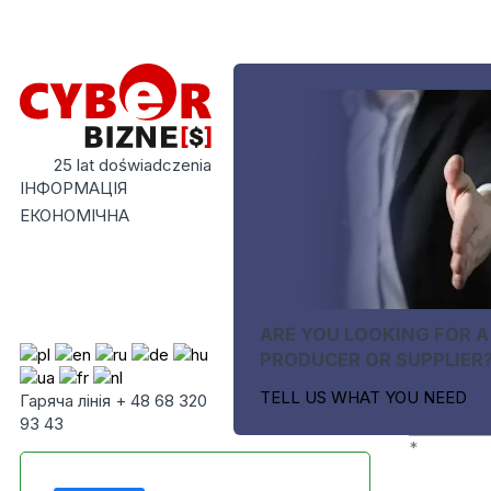
25 lat doświadczenia
ІНФОРМАЦІЯ
ЕКОНОМІЧНА
ARE YOU LOOKING FOR A
PRODUCER OR SUPPLIER
TELL US WHAT YOU NEED
Гаряча лінія + 48 68 320
93 43
*