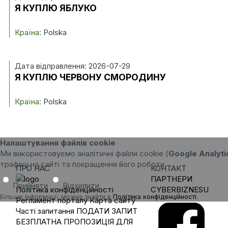
Я КУПЛЮ ЯБЛУКО
Країна:
Polska
Дата відправлення: 2026-07-29
Я КУПЛЮ ЧЕРВОНУ СМОРОДИНУ
Країна:
Polska
Налаштування файлів cookie
Ми використовуємо аналітичні файли cookie (
Google Analyti
трафіку на сайті та покращення його роботи.
ПРО НАС
КОНТАКТ
ПАРТНЕРИ
Прийняти
Відхилити
Політика конфіденційності
CYBERBIZNESU
Більше інформації можна знайти в
Політика конфіденційності
.
Регламент порталу
Карта сайту
Часті запитання
ПОДАТИ ЗАПИТ
БЕЗПЛАТНА ПРОПОЗИЦІЯ ДЛЯ