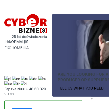
25 lat doświadczenia
ІНФОРМАЦІЯ
ЕКОНОМІЧНА
ARE YOU LOOKING FOR A
PRODUCER OR SUPPLIER
TELL US WHAT YOU NEED
Гаряча лінія + 48 68 320
93 43
*