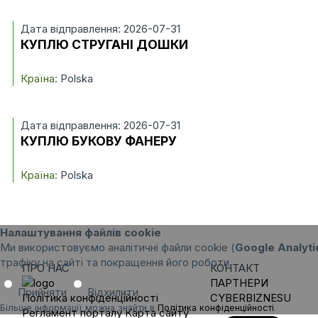
Дата відправлення: 2026-07-31
КУПЛЮ СТРУГАНІ ДОШКИ
Країна:
Polska
Дата відправлення: 2026-07-31
КУПЛЮ БУКОВУ ФАНЕРУ
Країна:
Polska
Налаштування файлів cookie
Ми використовуємо аналітичні файли cookie (
Google Analyti
трафіку на сайті та покращення його роботи.
ПРО НАС
КОНТАКТ
ПАРТНЕРИ
Прийняти
Відхилити
Політика конфіденційності
CYBERBIZNESU
Більше інформації можна знайти в
Політика конфіденційності
.
Регламент порталу
Карта сайту