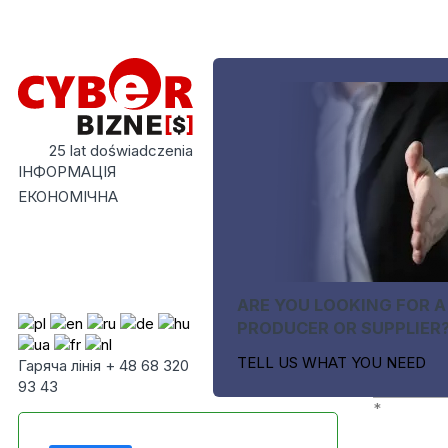
25 lat doświadczenia
ІНФОРМАЦІЯ
ЕКОНОМІЧНА
ARE YOU LOOKING FOR A
PRODUCER OR SUPPLIER
TELL US WHAT YOU NEED
Гаряча лінія + 48 68 320
93 43
*