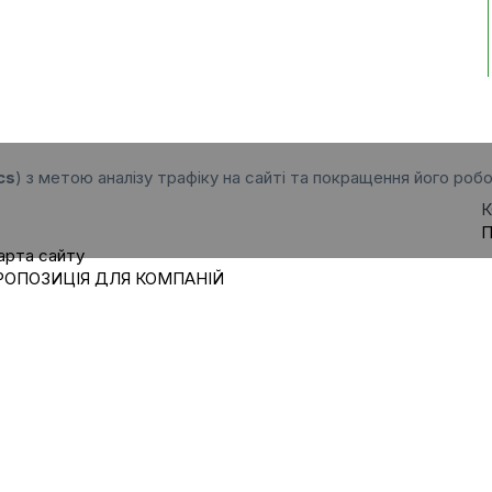
cs
) з метою аналізу трафіку на сайті та покращення його робо
К
П
арта сайту
РОПОЗИЦІЯ ДЛЯ КОМПАНІЙ