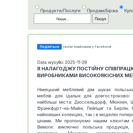
Продукти/Послуги
Продам/Біржа
Куп
Поділіться
своїм знайомим у Facebook
Data wysylki: 2025-11-28
Я НАЛАГОДЖУ ПОСТІЙНУ СПІВПРАЦ
ВИРОБНИКАМИ ВИСОКОЯКІСНИХ МЕБ
Німецький меблевий дім шукає польськи
меблів для їдальні для довгострокової 
найбільші міста: Дюссельдорф, Мюнхен, Ш
Франкфурт-на-Майні, Лейпциг та Берлін. Н
найновіших колекціях, так і в моделях попер
цінами. Ми пропонуємо нашим клієнтам 
Вимоги: виключно польська продукція,