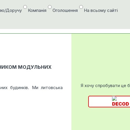
лю/Доручу
Компанія
Оголошення
На всьому сайті
БНИКОМ МОДУЛЬНИХ
Я хочу спробувати це 
них будинків. Ми литовська