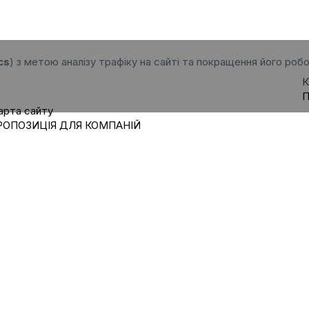
cs
) з метою аналізу трафіку на сайті та покращення його робо
К
П
арта сайту
РОПОЗИЦІЯ ДЛЯ КОМПАНІЙ