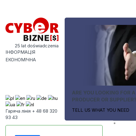
25 lat doświadczenia
ІНФОРМАЦІЯ
ЕКОНОМІЧНА
ARE YOU LOOKING FOR A
PRODUCER OR SUPPLIER
TELL US WHAT YOU NEED
Гаряча лінія + 48 68 320
93 43
*