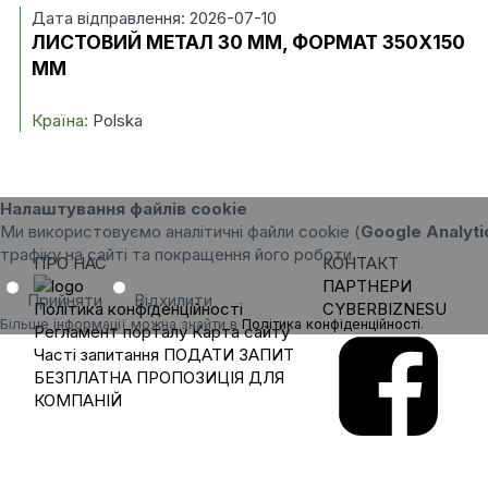
Дата відправлення: 2026-07-10
ЛИСТОВИЙ МЕТАЛ 30 ММ, ФОРМАТ 350X150
ММ
Країна:
Polska
Налаштування файлів cookie
Ми використовуємо аналітичні файли cookie (
Google Analyti
трафіку на сайті та покращення його роботи.
ПРО НАС
КОНТАКТ
ПАРТНЕРИ
Прийняти
Відхилити
Політика конфіденційності
CYBERBIZNESU
Більше інформації можна знайти в
Політика конфіденційності
.
Регламент порталу
Карта сайту
Часті запитання
ПОДАТИ ЗАПИТ
БЕЗПЛАТНА ПРОПОЗИЦІЯ ДЛЯ
КОМПАНІЙ