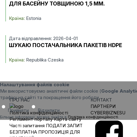
ДЛЯ БАСЕЙНУ ТОВЩИНОЮ 1,5 ММ.
Країна:
Estonia
Дата відправлення: 2026-04-01
ШУКАЮ ПОСТАЧАЛЬНИКА ПАКЕТІВ HDPE
Країна:
Republika Czeska
Налаштування файлів cookie
Ми використовуємо аналітичні файли cookie (
Google Analyti
трафіку на сайті та покращення його роботи.
ПРО НАС
КОНТАКТ
ПАРТНЕРИ
Прийняти
Відхилити
Політика конфіденційності
CYBERBIZNESU
Більше інформації можна знайти в
Політика конфіденційності
.
Регламент порталу
Карта сайту
Часті запитання
ПОДАТИ ЗАПИТ
БЕЗПЛАТНА ПРОПОЗИЦІЯ ДЛЯ