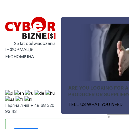
25 lat doświadczenia
ІНФОРМАЦІЯ
ЕКОНОМІЧНА
ARE YOU LOOKING FOR A
PRODUCER OR SUPPLIER
TELL US WHAT YOU NEED
Гаряча лінія + 48 68 320
93 43
*