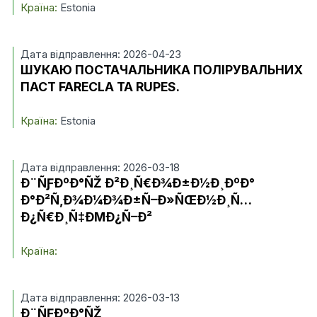
Країна:
Estonia
Дата відправлення: 2026-04-23
ШУКАЮ ПОСТАЧАЛЬНИКА ПОЛІРУВАЛЬНИХ
ПАСТ FARECLA ТА RUPES.
Країна:
Estonia
Дата відправлення: 2026-03-18
Ð¨ÑƑÐºÐ°ÑŽ Ð²Ð¸Ñ€Ð¾Ð±Ð½Ð¸ÐºÐ°
Ð°Ð²Ñ‚Ð¾Ð¼Ð¾Ð±Ñ–Ð»ÑŒÐ½Ð¸Ñ…
Ð¿Ñ€Ð¸Ñ‡ÐΜÐ¿Ñ–Ð²
Країна:
Дата відправлення: 2026-03-13
Ð¨ÑƑÐºÐ°ÑŽ