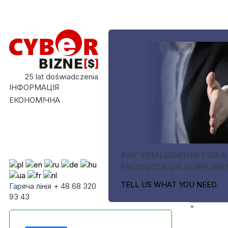
25 lat doświadczenia
ІНФОРМАЦІЯ
ЕКОНОМІЧНА
ARE YOU LOOKING FOR A
PRODUCER OR SUPPLIER
TELL US WHAT YOU NEED
Гаряча лінія + 48 68 320
93 43
*