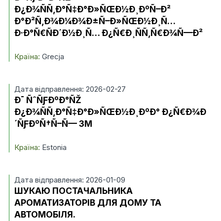
Ð¿Ð¾ÑÑ‚Ð°Ñ‡Ð°Ð»ÑŒÐ½Ð¸ÐºÑ–Ð²
Ð°Ð²Ñ‚Ð¾Ð¼Ð¾Ð±Ñ–Ð»ÑŒÐ½Ð¸Ñ…
Ð·Ð°Ñ€ÑÐ´Ð½Ð¸Ñ… Ð¿Ñ€Ð¸ÑÑ‚Ñ€Ð¾Ñ—Ð²
Країна:
Grecja
Дата відправлення: 2026-02-27
Ð¯ ÑˆÑƑÐºÐ°ÑŽ
Ð¿Ð¾ÑÑ‚Ð°Ñ‡Ð°Ð»ÑŒÐ½Ð¸ÐºÐ° Ð¿Ñ€Ð¾Ð
´ÑƑÐºÑ†Ñ–Ñ— 3M
Країна:
Estonia
Дата відправлення: 2026-01-09
ШУКАЮ ПОСТАЧАЛЬНИКА
АРОМАТИЗАТОРІВ ДЛЯ ДОМУ ТА
АВТОМОБІЛЯ.