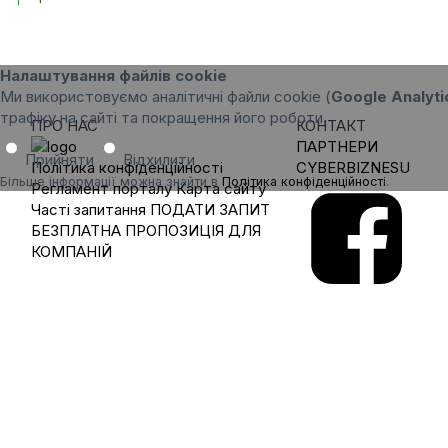
Налаштування файлів cookie
Ми використовуємо аналітичні файли cookie (
Google Analyti
трафіку на сайті та покращення його роботи.
ПРО НАС
КОНТАКТ
ПАРТНЕРИ
Прийняти
Відхилити
Політика конфіденційності
CYBERBIZNESU
Більше інформації можна знайти в
Політика конфіденційності
.
Регламент порталу
Карта сайту
Часті запитання
ПОДАТИ ЗАПИТ
БЕЗПЛАТНА ПРОПОЗИЦІЯ ДЛЯ
КОМПАНІЙ