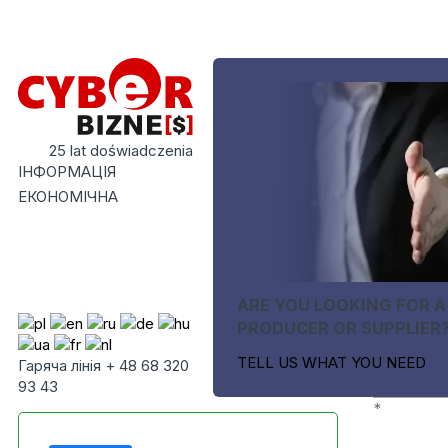
25 lat doświadczenia
ІНФОРМАЦІЯ
ЕКОНОМІЧНА
ARE YOU LOOKING FOR A
PRODUCER OR SUPPLIER
TELL US WHAT YOU NEED
Гаряча лінія + 48 68 320
93 43
*