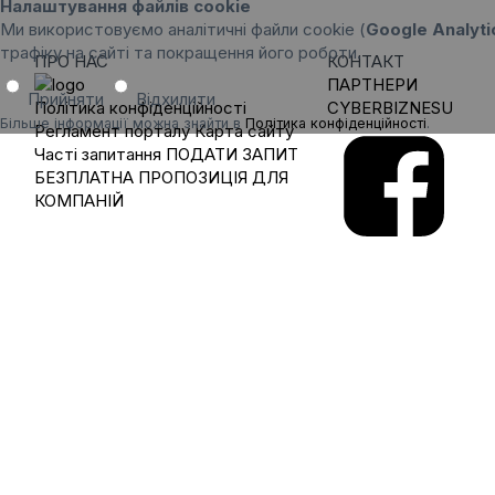
Налаштування файлів cookie
Ми використовуємо аналітичні файли cookie (
Google Analyti
трафіку на сайті та покращення його роботи.
ПРО НАС
КОНТАКТ
ПАРТНЕРИ
Прийняти
Відхилити
Політика конфіденційності
CYBERBIZNESU
Більше інформації можна знайти в
Політика конфіденційності
.
Регламент порталу
Карта сайту
Часті запитання
ПОДАТИ ЗАПИТ
БЕЗПЛАТНА ПРОПОЗИЦІЯ ДЛЯ
КОМПАНІЙ