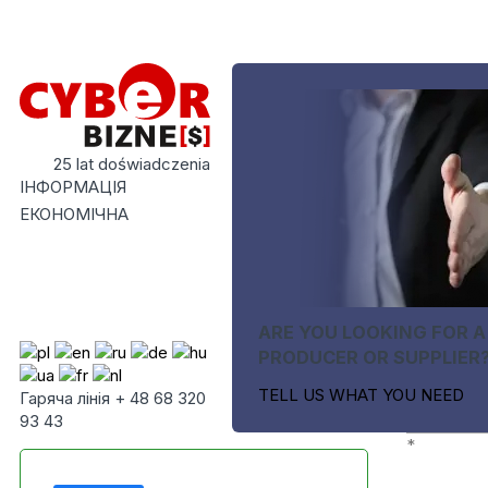
25 lat doświadczenia
ІНФОРМАЦІЯ
ЕКОНОМІЧНА
ARE YOU LOOKING FOR A
PRODUCER OR SUPPLIER
TELL US WHAT YOU NEED
Гаряча лінія + 48 68 320
93 43
*