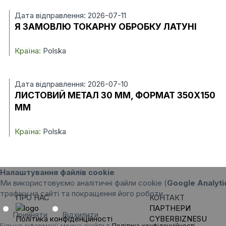
Дата відправлення: 2026-07-11
Я ЗАМОВЛЮ ТОКАРНУ ОБРОБКУ ЛАТУНІ
Країна:
Polska
Дата відправлення: 2026-07-10
ЛИСТОВИЙ МЕТАЛ 30 ММ, ФОРМАТ 350X150
ММ
Країна:
Polska
Налаштування файлів cookie
Ми використовуємо аналітичні файли cookie (
Google Analyti
трафіку на сайті та покращення його роботи.
ПРО НАС
КОНТАКТ
ПАРТНЕРИ
Прийняти
Відхилити
Політика конфіденційності
CYBERBIZNESU
Більше інформації можна знайти в
Політика конфіденційності
.