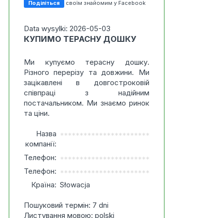
Поділіться
своїм знайомим у Facebook
Data wysylki: 2026-05-03
КУПИМО ТЕРАСНУ ДОШКУ
Ми купуємо терасну дошку.
Різного перерізу та довжини. Ми
зацікавлені в довгостроковій
співпраці з надійним
постачальником. Ми знаємо ринок
та ціни.
Назва
***********************
компанії:
Телефон:
***********************
Телефон:
***********************
Країна:
Słowacja
Пошуковий термін: 7 dni
Листування мовою: polski