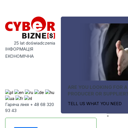
25 lat doświadczenia
ІНФОРМАЦІЯ
ЕКОНОМІЧНА
ARE YOU LOOKING FOR A
PRODUCER OR SUPPLIER
TELL US WHAT YOU NEED
Гаряча лінія + 48 68 320
93 43
*