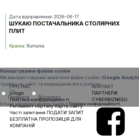
Дата відправлення: 2026-06-17
ШУКАЮ ПОСТАЧАЛЬНИКА СТОЛЯРНИХ
ПЛИТ
Країна:
Rumunia
Налаштування файлів cookie
Ми використовуємо аналітичні файли cookie (
Google Analyti
трафіку на сайті та покращення його роботи.
ПРО НАС
КОНТАКТ
ПАРТНЕРИ
Прийняти
Відхилити
Політика конфіденційності
CYBERBIZNESU
Більше інформації можна знайти в
Політика конфіденційності
.
Регламент порталу
Карта сайту
Часті запитання
ПОДАТИ ЗАПИТ
БЕЗПЛАТНА ПРОПОЗИЦІЯ ДЛЯ
КОМПАНІЙ