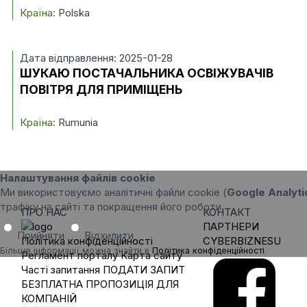
Країна:
Polska
Дата відправлення: 2025-01-28
ШУКАЮ ПОСТАЧАЛЬНИКА ОСВІЖУВАЧІВ
ПОВІТРЯ ДЛЯ ПРИМІЩЕНЬ
Країна:
Rumunia
Налаштування файлів cookie
Ми використовуємо аналітичні файли cookie (
Google Analyti
трафіку на сайті та покращення його роботи.
ПРО НАС
КОНТАКТ
ПАРТНЕРИ
Прийняти
Відхилити
Політика конфіденційності
CYBERBIZNESU
Більше інформації можна знайти в
Політика конфіденційності
.
Регламент порталу
Карта сайту
Часті запитання
ПОДАТИ ЗАПИТ
БЕЗПЛАТНА ПРОПОЗИЦІЯ ДЛЯ
КОМПАНІЙ