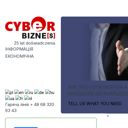
25 lat doświadczenia
ІНФОРМАЦІЯ
ЕКОНОМІЧНА
ARE YOU LOOKING FOR A
PRODUCER OR SUPPLIER
TELL US WHAT YOU NEED
Гаряча лінія + 48 68 320
93 43
*