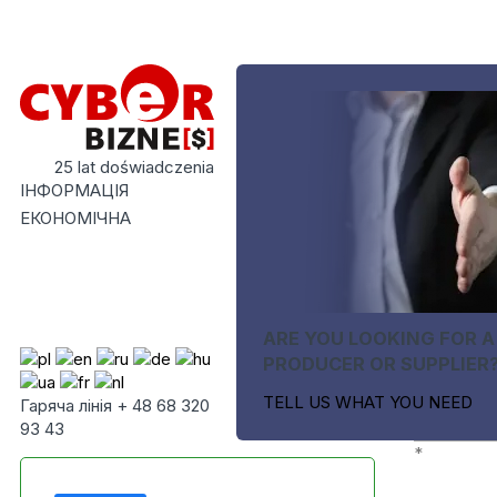
25 lat doświadczenia
ІНФОРМАЦІЯ
ЕКОНОМІЧНА
ARE YOU LOOKING FOR A
PRODUCER OR SUPPLIER
TELL US WHAT YOU NEED
Гаряча лінія + 48 68 320
93 43
*