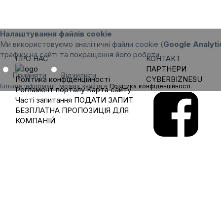
Налаштування файлів cookie
Ми використовуємо аналітичні файли cookie (
Google Analyti
трафіку на сайті та покращення його роботи.
ПРО НАС
КОНТАКТ
ПАРТНЕРИ
Прийняти
Відхилити
Політика конфіденційності
CYBERBIZNESU
Більше інформації можна знайти в
Політика конфіденційності
.
Регламент порталу
Карта сайту
Часті запитання
ПОДАТИ ЗАПИТ
БЕЗПЛАТНА ПРОПОЗИЦІЯ ДЛЯ
КОМПАНІЙ