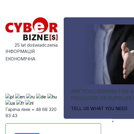
25 lat doświadczenia
ІНФОРМАЦІЯ
ЕКОНОМІЧНА
ARE YOU LOOKING FOR A
PRODUCER OR SUPPLIER
TELL US WHAT YOU NEED
Гаряча лінія + 48 68 320
93 43
*