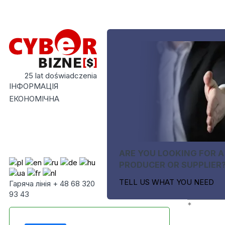
25 lat doświadczenia
ІНФОРМАЦІЯ
ЕКОНОМІЧНА
ARE YOU LOOKING FOR A
PRODUCER OR SUPPLIER
TELL US WHAT YOU NEED
Гаряча лінія + 48 68 320
93 43
*