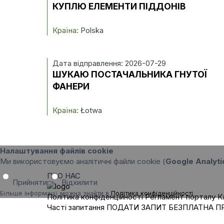
КУПЛЮ ЕЛЕМЕНТИ ПІДДОНІВ
Країна:
Polska
Дата відправлення: 2026-07-29
ШУКАЮ ПОСТАЧАЛЬНИКА ГНУТОЇ
ФАНЕРИ
Країна:
Łotwa
Налаштування файлів cookie
Ми використовуємо аналітичні файли cookie (
Google Analyti
ПРО НАС
Прийняти
Відхилити
Більше інформації можна знайти в
Політика конфіденційності
.
Політика конфіденційності
Регламент порталу
К
Часті запитання
ПОДАТИ ЗАПИТ
БЕЗПЛАТНА П