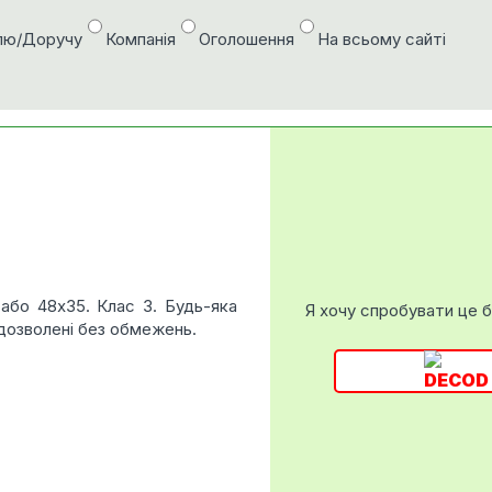
лю/Доручу
Компанія
Оголошення
На всьому сайті
 або 48x35. Клас 3. Будь-яка
Я хочу спробувати це 
 дозволені без обмежень.