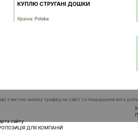
КУПЛЮ СТРУГАНІ ДОШКИ
Країна:
Polska
cs
) з метою аналізу трафіку на сайті та покращення його робо
К
П
арта сайту
РОПОЗИЦІЯ ДЛЯ КОМПАНІЙ