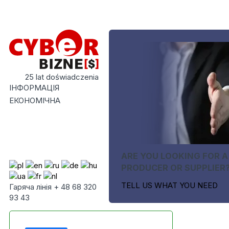
25 lat doświadczenia
ІНФОРМАЦІЯ
ЕКОНОМІЧНА
ARE YOU LOOKING FOR A
PRODUCER OR SUPPLIER
TELL US WHAT YOU NEED
Гаряча лінія + 48 68 320
93 43