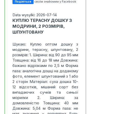
Поділіться
своїм знайомим у Facebook
Data wysylki: 2026-07-14
КУПЛЮ ТЕРАСНУ ДОШКУ З
МОДРИНИ, 2 РОЗМІРІВ,
ШПУНТОВАНУ
Шукаю: Куплю оптом дошку з
модрини, терасну, шпунтовану, 2
розмірів: 1. Ширина: від 90 до 95 мм
Товщина: від 16 до 18 мм Довжина:
бажано відрізками по 2,5 м Форма
паза: аналогічна дошці на доданому
фото, елемент шпунтований з 1 або
2 сторін Матеріал: суха дошка 10-
12 відсотків, мішаний сорт без
випадаючих сучків та синьої
морилки 2. Ширина: за
домовленістю Товщина: 40 мм
Довжина: 5,04 м Форма паза: не
має значення = популярна Будь