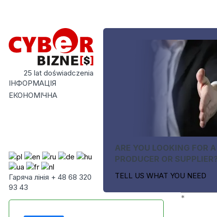
25 lat doświadczenia
ІНФОРМАЦІЯ
ЕКОНОМІЧНА
ARE YOU LOOKING FOR A
PRODUCER OR SUPPLIER
TELL US WHAT YOU NEED
Гаряча лінія + 48 68 320
93 43
*