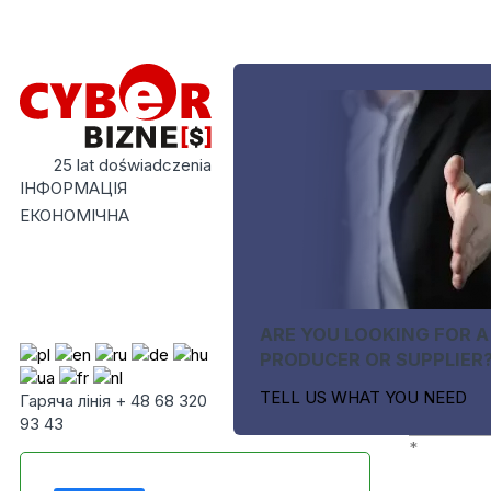
25 lat doświadczenia
ІНФОРМАЦІЯ
ЕКОНОМІЧНА
ARE YOU LOOKING FOR A
PRODUCER OR SUPPLIER
TELL US WHAT YOU NEED
Гаряча лінія + 48 68 320
93 43
*