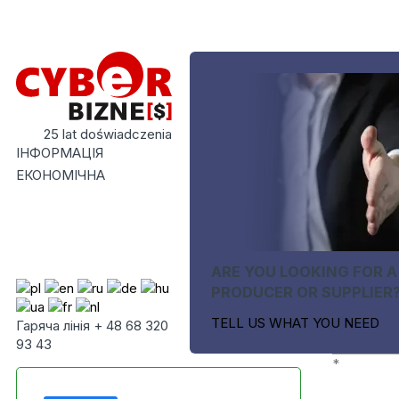
25 lat doświadczenia
ІНФОРМАЦІЯ
ЕКОНОМІЧНА
ARE YOU LOOKING FOR A
PRODUCER OR SUPPLIER
TELL US WHAT YOU NEED
Гаряча лінія + 48 68 320
93 43
*