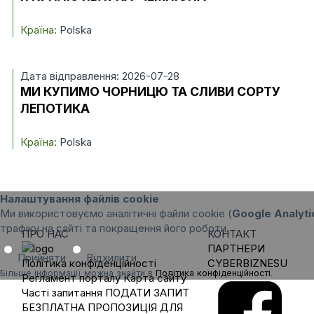
Країна:
Polska
Дата відправлення: 2026-07-28
МИ КУПИМО ЧОРНИЦЮ ТА СЛИВИ СОРТУ
ЛЕПОТИКА
Країна:
Polska
Налаштування файлів cookie
Ми використовуємо аналітичні файли cookie (
Google Analyti
трафіку на сайті та покращення його роботи.
ПРО НАС
КОНТАКТ
ПАРТНЕРИ
Прийняти
Відхилити
Політика конфіденційності
CYBERBIZNESU
Більше інформації можна знайти в
Політика конфіденційності
.
Регламент порталу
Карта сайту
Часті запитання
ПОДАТИ ЗАПИТ
БЕЗПЛАТНА ПРОПОЗИЦІЯ ДЛЯ