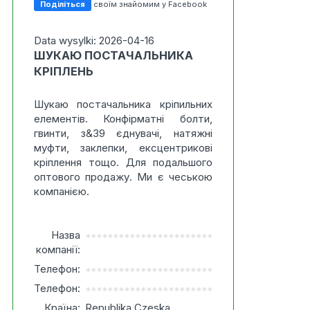
Поділіться
своїм знайомим у Facebook
Data wysylki: 2026-04-16
ШУКАЮ ПОСТАЧАЛЬНИКА
КРІПЛЕНЬ
Шукаю постачальника кріпильних
елементів. Конфірматні болти,
гвинти, з&39 єднувачі, натяжні
муфти, заклепки, ексцентрикові
кріплення тощо. Для подальшого
оптового продажу. Ми є чеською
компанією.
Назва
***********************
компанії:
Телефон:
***********************
Телефон:
***********************
Країна:
Republika Czeska