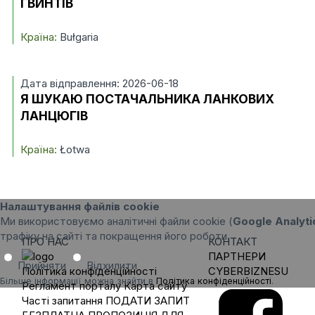
ГВИНТІВ
Країна:
Bułgaria
Дата відправлення: 2026-06-18
Я ШУКАЮ ПОСТАЧАЛЬНИКА ЛАНКОВИХ
ЛАНЦЮГІВ
Країна:
Łotwa
Налаштування файлів cookie
Ми використовуємо аналітичні файли cookie (
Google Analyti
трафіку на сайті та покращення його роботи.
ПРО НАС
КОНТАКТ
ПАРТНЕРИ
Прийняти
Відхилити
Політика конфіденційності
CYBERBIZNESU
Більше інформації можна знайти в
Політика конфіденційності
.
Регламент порталу
Карта сайту
Часті запитання
ПОДАТИ ЗАПИТ