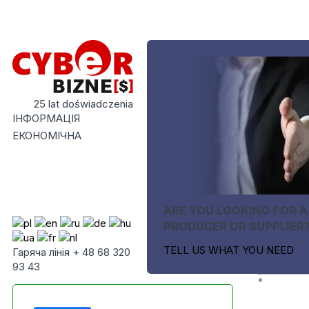
25 lat doświadczenia
ІНФОРМАЦІЯ
ЕКОНОМІЧНА
ARE YOU LOOKING FOR A
PRODUCER OR SUPPLIER
TELL US WHAT YOU NEED
Гаряча лінія + 48 68 320
93 43
*