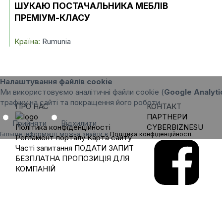
ШУКАЮ ПОСТАЧАЛЬНИКА МЕБЛІВ
ПРЕМІУМ-КЛАСУ
Країна:
Rumunia
Налаштування файлів cookie
Ми використовуємо аналітичні файли cookie (
Google Analyti
трафіку на сайті та покращення його роботи.
ПРО НАС
КОНТАКТ
ПАРТНЕРИ
Прийняти
Відхилити
Політика конфіденційності
CYBERBIZNESU
Більше інформації можна знайти в
Політика конфіденційності
.
Регламент порталу
Карта сайту
Часті запитання
ПОДАТИ ЗАПИТ
БЕЗПЛАТНА ПРОПОЗИЦІЯ ДЛЯ
КОМПАНІЙ