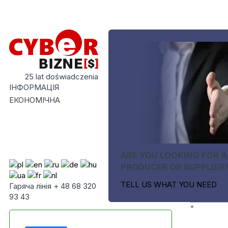
25 lat doświadczenia
ІНФОРМАЦІЯ
ЕКОНОМІЧНА
ARE YOU LOOKING FOR A
PRODUCER OR SUPPLIER
TELL US WHAT YOU NEED
Гаряча лінія + 48 68 320
93 43
*