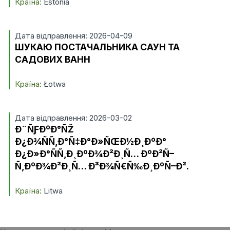
Країна:
Estonia
Дата відправлення: 2026-04-09
ШУКАЮ ПОСТАЧАЛЬНИКА САУН ТА
САДОВИХ ВАНН
Країна:
Łotwa
Дата відправлення: 2026-03-02
Ð¨ÑƑÐºÐ°ÑŽ
Ð¿Ð¾ÑÑ‚Ð°Ñ‡Ð°Ð»ÑŒÐ½Ð¸ÐºÐ°
Ð¿Ð»Ð°ÑÑ‚Ð¸ÐºÐ¾Ð²Ð¸Ñ… ÐºÐ²Ñ–
Ñ‚ÐºÐ¾Ð²Ð¸Ñ… Ð³Ð¾Ñ€Ñ‰Ð¸ÐºÑ–Ð².
Країна:
Litwa