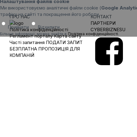
Налаштування файлів cookie
Ми використовуємо аналітичні файли cookie (
Google Analyti
трафіку на сайті та покращення його роботи.
ПРО НАС
КОНТАКТ
ПАРТНЕРИ
Прийняти
Відхилити
Політика конфіденційності
CYBERBIZNESU
Більше інформації можна знайти в
Політика конфіденційності
.
Регламент порталу
Карта сайту
Часті запитання
ПОДАТИ ЗАПИТ
БЕЗПЛАТНА ПРОПОЗИЦІЯ ДЛЯ
КОМПАНІЙ