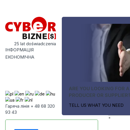
25 lat doświadczenia
ІНФОРМАЦІЯ
ЕКОНОМІЧНА
ARE YOU LOOKING FOR A
PRODUCER OR SUPPLIER
TELL US WHAT YOU NEED
Гаряча лінія + 48 68 320
93 43
*