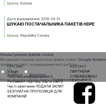
Країна:
Estonia
Дата відправлення: 2026-04-01
ШУКАЮ ПОСТАЧАЛЬНИКА ПАКЕТІВ HDPE
Країна:
Republika Czeska
Налаштування файлів cookie
Ми використовуємо аналітичні файли cookie (
Google Analyti
трафіку на сайті та покращення його роботи.
ПРО НАС
КОНТАКТ
ПАРТНЕРИ
Прийняти
Відхилити
Політика конфіденційності
CYBERBIZNESU
Більше інформації можна знайти в
Політика конфіденційності
.
Регламент порталу
Карта сайту
Часті запитання
ПОДАТИ ЗАПИТ
БЕЗПЛАТНА ПРОПОЗИЦІЯ ДЛЯ
КОМПАНІЙ