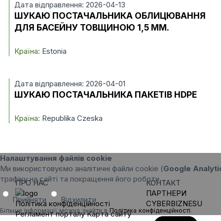
Дата відправлення: 2026-04-13
ШУКАЮ ПОСТАЧАЛЬНИКА ОБЛИЦЮВАННЯ
ДЛЯ БАСЕЙНУ ТОВЩИНОЮ 1,5 ММ.
Країна:
Estonia
Дата відправлення: 2026-04-01
ШУКАЮ ПОСТАЧАЛЬНИКА ПАКЕТІВ HDPE
Країна:
Republika Czeska
Налаштування файлів cookie
Ми використовуємо аналітичні файли cookie (
Google Analyti
трафіку на сайті та покращення його роботи.
ПРО НАС
КОНТАКТ
ПАРТНЕРИ
Прийняти
Відхилити
Політика конфіденційності
CYBERBIZNESU
Більше інформації можна знайти в
Політика конфіденційності
.
Регламент порталу
Карта сайту