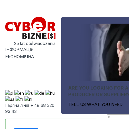
25 lat doświadczenia
ІНФОРМАЦІЯ
ЕКОНОМІЧНА
ARE YOU LOOKING FOR A
PRODUCER OR SUPPLIER
TELL US WHAT YOU NEED
Гаряча лінія + 48 68 320
93 43
*