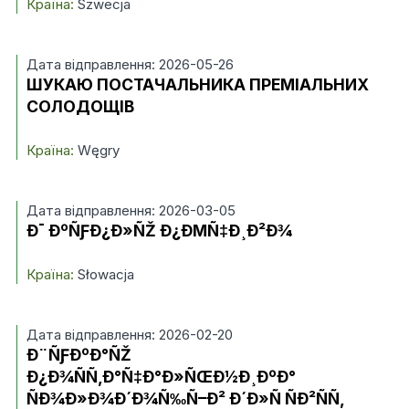
Країна:
Szwecja
Дата відправлення: 2026-05-26
ШУКАЮ ПОСТАЧАЛЬНИКА ПРЕМІАЛЬНИХ
СОЛОДОЩІВ
Країна:
Węgry
Дата відправлення: 2026-03-05
Ð¯ ÐºÑƑÐ¿Ð»ÑŽ Ð¿ÐΜÑ‡Ð¸Ð²Ð¾
Країна:
Słowacja
Дата відправлення: 2026-02-20
Ð¨ÑƑÐºÐ°ÑŽ
Ð¿Ð¾ÑÑ‚Ð°Ñ‡Ð°Ð»ÑŒÐ½Ð¸ÐºÐ°
ÑÐ¾Ð»Ð¾Ð´Ð¾Ñ‰Ñ–Ð² Ð´Ð»Ñ ÑÐ²ÑÑ‚