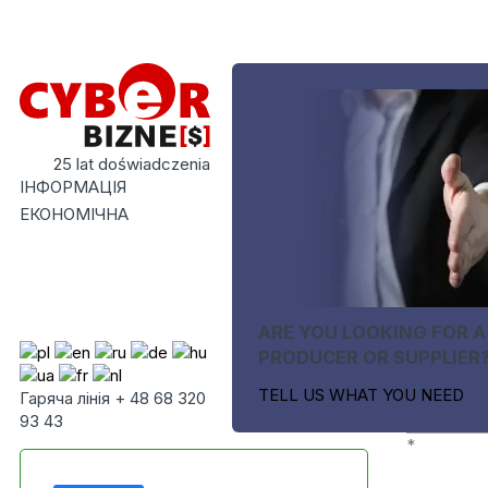
25 lat doświadczenia
ІНФОРМАЦІЯ
ЕКОНОМІЧНА
ARE YOU LOOKING FOR A
PRODUCER OR SUPPLIER
TELL US WHAT YOU NEED
Гаряча лінія + 48 68 320
93 43
*