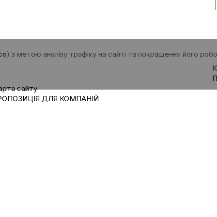
cs
) з метою аналізу трафіку на сайті та покращення його робо
К
П
арта сайту
РОПОЗИЦІЯ ДЛЯ КОМПАНІЙ