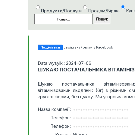
Продукти/Послуги
Продам/Біржа
Куп
Поділіться
своїм знайомим у Facebook
Data wysylki: 2024-07-06
ШУКАЮ ПОСТАЧАЛЬНИКА ВІТАМІНІ
Шукаю постачальника вітамінізова
вітамінізований льодяник (6г) з різними с
круглої форми, без цукру. Ми угорська комп
Назва компанії:
***********************
Телефон:
***********************
Телефон:
***********************
Країна:
Węgry