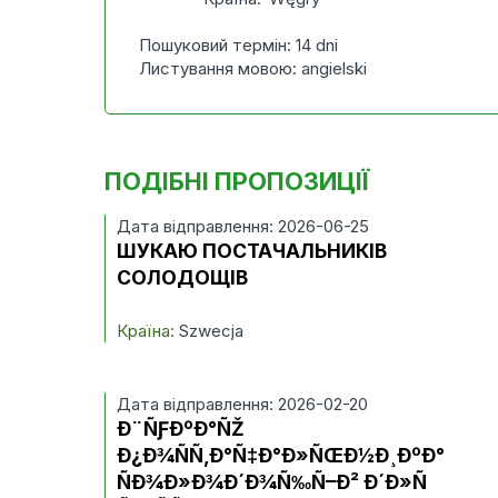
Пошуковий термін: 14 dni
Листування мовою: angielski
ПОДІБНІ ПРОПОЗИЦІЇ
Дата відправлення: 2026-06-25
ШУКАЮ ПОСТАЧАЛЬНИКІВ
СОЛОДОЩІВ
Країна:
Szwecja
Дата відправлення: 2026-02-20
Ð¨ÑƑÐºÐ°ÑŽ
Ð¿Ð¾ÑÑ‚Ð°Ñ‡Ð°Ð»ÑŒÐ½Ð¸ÐºÐ°
ÑÐ¾Ð»Ð¾Ð´Ð¾Ñ‰Ñ–Ð² Ð´Ð»Ñ