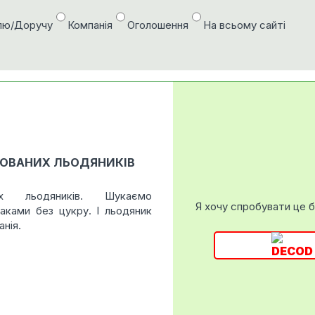
лю/Доручу
Компанія
Оголошення
На всьому сайті
ЗОВАНИХ ЛЬОДЯНИКІВ
них льодяників. Шукаємо
Я хочу спробувати це 
маками без цукру. І льодяник
анія.