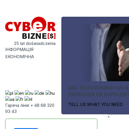
25 lat doświadczenia
ІНФОРМАЦІЯ
ЕКОНОМІЧНА
ARE YOU LOOKING FOR A
PRODUCER OR SUPPLIER
TELL US WHAT YOU NEED
Гаряча лінія + 48 68 320
93 43
*