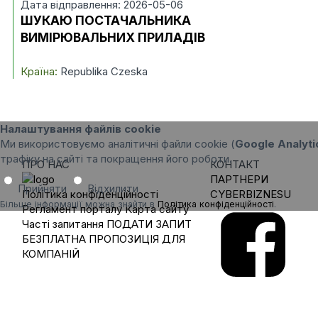
Дата відправлення: 2026-05-06
ШУКАЮ ПОСТАЧАЛЬНИКА
ВИМІРЮВАЛЬНИХ ПРИЛАДІВ
Країна:
Republika Czeska
Налаштування файлів cookie
Ми використовуємо аналітичні файли cookie (
Google Analyti
трафіку на сайті та покращення його роботи.
ПРО НАС
КОНТАКТ
ПАРТНЕРИ
Прийняти
Відхилити
Політика конфіденційності
CYBERBIZNESU
Більше інформації можна знайти в
Політика конфіденційності
.
Регламент порталу
Карта сайту
Часті запитання
ПОДАТИ ЗАПИТ
БЕЗПЛАТНА ПРОПОЗИЦІЯ ДЛЯ
КОМПАНІЙ