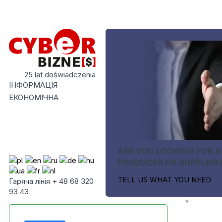
25 lat doświadczenia
ІНФОРМАЦІЯ
ЕКОНОМІЧНА
ARE YOU LOOKING FOR A
PRODUCER OR SUPPLIER
TELL US WHAT YOU NEED
Гаряча лінія + 48 68 320
93 43
*