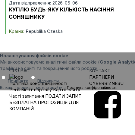
Дата відправлення: 2026-05-06
КУПЛЮ БУДЬ-ЯКУ КІЛЬКІСТЬ НАСІННЯ
СОНЯШНИКУ
Країна:
Republika Czeska
Налаштування файлів cookie
Ми використовуємо аналітичні файли cookie (
Google Analyti
трафіку на сайті та покращення його роботи.
ПРО НАС
КОНТАКТ
ПАРТНЕРИ
Прийняти
Відхилити
Політика конфіденційності
CYBERBIZNESU
Більше інформації можна знайти в
Політика конфіденційності
.
Регламент порталу
Карта сайту
Часті запитання
ПОДАТИ ЗАПИТ
БЕЗПЛАТНА ПРОПОЗИЦІЯ ДЛЯ
КОМПАНІЙ