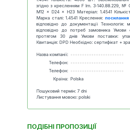
згідно з кресленням F lm. 3‑140.88.229, №
M12 × D24 × H23 Матеріал: 1.4541 Кількіс
Марка сталі: 1.4541 Креслення:
посилання
відповідно до документації Технологія: 
відповідно до потреб замовника Умови о
протягом 30 днів Умови поставки: упа
Квитанція: DPD Необхідно: сертифікат + зр
Назва компанії:
***********************
Телефон:
***********************
Телефон:
***********************
Країна:
Polska
Пошуковий термін: 7 dni
Листування мовою: polski
ПОДІБНІ ПРОПОЗИЦІЇ