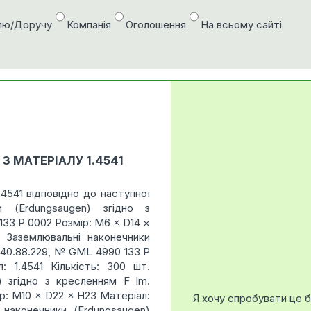
лю/Доручу
Компанія
Оголошення
На всьому сайті
 МАТЕРІАЛУ 1.4541
4541 відповідно до наступної
ки (Erdungsaugen) згідно з
133 P 0002 Розмір: M6 × D14 ×
. Заземлювальні наконечники
‑140.88.229, № GML 4990 133 P
 1.4541 Кількість: 300 шт.
) згідно з кресленням F lm.
р: M10 × D22 × H23 Матеріал:
Я хочу спробувати це 
 наконечники (Erdungsaugen)