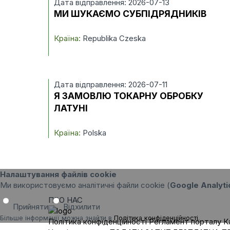
Дата відправлення: 2026-07-13
МИ ШУКАЄМО СУБПІДРЯДНИКІВ
Країна:
Republika Czeska
Дата відправлення: 2026-07-11
Я ЗАМОВЛЮ ТОКАРНУ ОБРОБКУ
ЛАТУНІ
Країна:
Polska
Налаштування файлів cookie
Ми використовуємо аналітичні файли cookie (
Google Analyti
ПРО НАС
Прийняти
Відхилити
Більше інформації можна знайти в
Політика конфіденційності
.
Політика конфіденційності
Регламент порталу
К