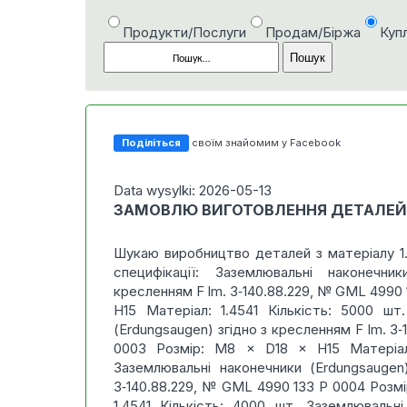
Продукти/Послуги
Продам/Біржа
Куп
Поділіться
своїм знайомим у Facebook
Data wysylki: 2026-05-13
ЗАМОВЛЮ ВИГОТОВЛЕННЯ ДЕТАЛЕЙ З
Шукаю виробництво деталей з матеріалу 1.
специфікації: Заземлювальні наконечни
кресленням F lm. 3‑140.88.229, № GML 4990 
H15 Матеріал: 1.4541 Кількість: 5000 шт
(Erdungsaugen) згідно з кресленням F lm. 3
0003 Розмір: M8 × D18 × H15 Матеріал:
Заземлювальні наконечники (Erdungsaugen
3‑140.88.229, № GML 4990 133 P 0004 Розмі
1.4541 Кількість: 4000 шт. Заземлювальні