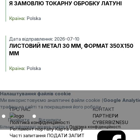
Я ЗАМОВЛЮ ТОКАРНУ ОБРОБКУ ЛАТУНІ
Країна:
Polska
Дата відправлення: 2026-07-10
ЛИСТОВИЙ МЕТАЛ 30 ММ, ФОРМАТ 350X150
ММ
Країна:
Polska
Налаштування файлів cookie
Ми використовуємо аналітичні файли cookie (
Google Analyti
трафіку на сайті та покращення його роботи.
ПРО НАС
КОНТАКТ
ПАРТНЕРИ
Прийняти
Відхилити
Політика конфіденційності
CYBERBIZNESU
Більше інформації можна знайти в
Політика конфіденційності
.
Регламент порталу
Карта сайту
Часті запитання
ПОДАТИ ЗАПИТ