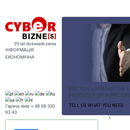
25 lat doświadczenia
ІНФОРМАЦІЯ
ЕКОНОМІЧНА
ARE YOU LOOKING FOR A
PRODUCER OR SUPPLIER
TELL US WHAT YOU NEED
Гаряча лінія + 48 68 320
93 43
*