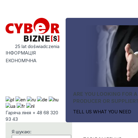
25 lat doświadczenia
ІНФОРМАЦІЯ
ЕКОНОМІЧНА
ARE YOU LOOKING FOR A
PRODUCER OR SUPPLIER
TELL US WHAT YOU NEED
Гаряча лінія + 48 68 320
93 43
Я шукаю: