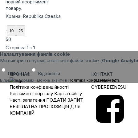
повний асортимент
товару.
Країна: Republika Czeska
:
50
Сторінка
1
з
1
Налаштування файлів cookie
Ми використовуємо аналітичні файли cookie (
Google Analyti
Прийняти
Відхилити
ПРО НАС
КОНТАКТ
ПАРТНЕРИ
Більше інформації можна знайти в
Політика конфіденційності
.
Політика конфіденційності
CYBERBIZNESU
Регламент порталу
Карта сайту
Часті запитання
ПОДАТИ ЗАПИТ
БЕЗПЛАТНА ПРОПОЗИЦІЯ ДЛЯ
КОМПАНІЙ