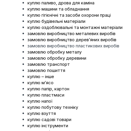
куплю паливо, дрова для каміна
куплю машини та обладнання
куплю гігієнічні та засоби охорони праці
куплю будівельні матеріали
куплю оздоблювальні та монтажні матеріали
замовлю виробництво металевих виробів
замовлю виробництво деревʼяних виробів
замовлю виробництво пластикових виробів
замовлю обробку металу
замовлю обробку деревини
замовлю транспорт
замовлю пошиття
куплю – інше
куплю мʼясо
куплю папір, картон
куплю пластмаси
куплю напої
куплю побутову техніку
куплю взуття
куплю садові товари
куплю інструменти