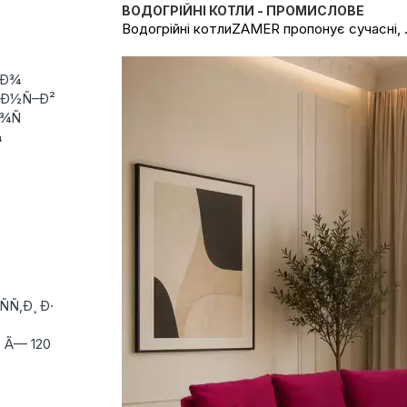
ВОДОГРІЙНІ КОТЛИ - ПРОМИСЛОВЕ
Водогрійні котлиZAMER пропонує сучасні, .
²Ð¾
°Ð½Ñ–Ð²
¾Ñ
¾
Ñ‚Ð¸ Ð·
 Ã— 120