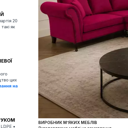
ІЙ
партія 20
 такі як
ЕВОЇ
вого
цтво цих
лання на
РУКОМ
ВИРОБНИК М’ЯКИХ МЕБЛІВ
 LDPE •