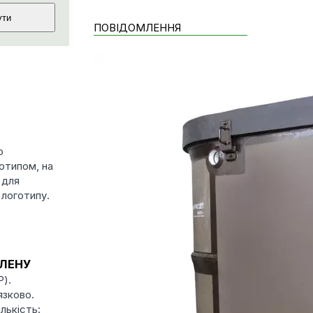
ПОВІДОМЛЕННЯ
о
отипом, на
 для
 логотипу.
ІЛЕНУ
P).
язково.
лькість: