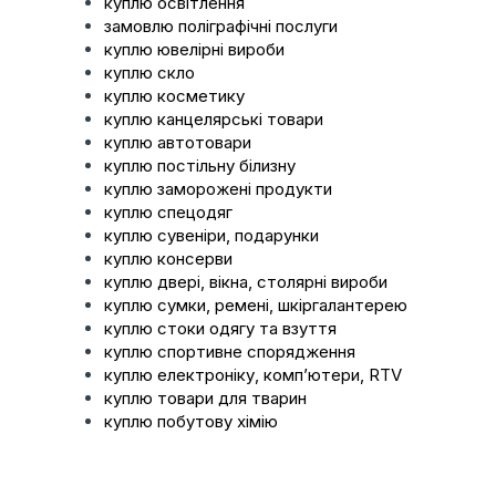
куплю освітлення
замовлю поліграфічні послуги
куплю ювелірні вироби
куплю скло
куплю косметику
куплю канцелярські товари
куплю автотовари
куплю постільну білизну
куплю заморожені продукти
куплю спецодяг
куплю сувеніри, подарунки
куплю консерви
куплю двері, вікна, столярні вироби
куплю сумки, ремені, шкіргалантерею
куплю стоки одягу та взуття
куплю спортивне спорядження
куплю електроніку, компʼютери, RTV
куплю товари для тварин
куплю побутову хімію