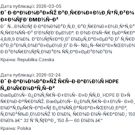
Дата публікації: 2026-03-05
Ð¯ Ð·Ð°Ð¼Ð¾Ð²Ð»ÑŽ Ð²Ð¸Ñ€Ð¾Ð±Ð½Ð¸Ñ†Ñ‚Ð²Ð¾
Ð±Ð¾ÑƑÐ´ÐΜÐ½Ñ–Ð²
Ð¯ Ñ…Ð¾Ñ‡Ñƒ Ð·Ð°Ð¼Ð¾Ð²Ð¸Ñ‚Ð¸ Ð²Ð¸Ñ€Ð¾Ð±Ð½Ð¸Ñ†Ñ‚Ð
Ñ‚Ñ€Ð¾ÑÑ–Ð² Ð‘Ð¾ÑƒÐ´ÐµÐ½Ð°. Ð Ð¾Ð·Ð¼Ñ–Ñ€ ÐµÐºÑ€Ð
4,8/8,9 Ð¼Ð¼. Ð“Ð½ÑƒÑ‡ÐºÐ¸Ð¹ Ð¼ÐµÑ‚Ð°Ð»ÐµÐ²Ð¸Ð¹ Ñ‚Ñ€Ð
Ð²Ð¸Ð³Ð¾Ñ‚Ð¾Ð²Ð»ÐµÐ½Ð¸Ð¹ Ð·Ñ– ÑÐ¿Ñ–Ñ€Ð°Ð»ÑŒÐ½Ð
Ð·Ð³Ð¾Ñ€Ð½ÑƒÑ‚Ð¾Ð³Ð¾ ÑÑ‚Ð°Ð»ÐµÐ²Ð¾Ð³Ð¾
Країна: Republika Czeska
Дата публікації: 2026-02-24
Ð¯ Ð·Ð°Ð¼Ð¾Ð²Ð»ÑŽ Ñ€Ñ–Ð·Ð°Ð½Ð½Ñ HDPE
Ñ„Ð¾Ñ€Ð¼Ð°Ñ‚Ñ–Ð²
ÐœÐµÐ½Ñ– Ð¿Ð¾Ñ‚Ñ€Ñ–Ð±Ð½Ñ– Ð»Ð¸ÑÑ‚Ð¸ HDPE Ð´Ð»Ñ
Ñ€Ð¾Ð·ÐºÑ€Ð¾ÑŽ. ÐœÐµÐ½Ñ– Ð¿Ð¾Ñ‚Ñ€Ñ–Ð±Ð½Ñ– Ð»Ð¸Ñ
Ð¼Ð°Ñ‚ÐµÑ€Ñ–Ð°Ð»Ñƒ Ð¿Ð¾ÑÑ‚Ð°Ñ‡Ð°Ð»ÑŒÐ½Ð¸ÐºÐ°,
Ñ‚Ð¾Ð²Ñ‰Ð¸Ð½Ð¾ÑŽ 10 Ð¼Ð¼, Ñ€Ð¾Ð·Ð¼Ñ–Ñ€Ð°Ð¼Ð¸: 150
Ð¼Ð¼ â€“ 32 ÑˆÑ‚ÑƒÐºÐ¸, 150 Ã— 60 Ð¼Ð¼ â€“
Країна: Polska