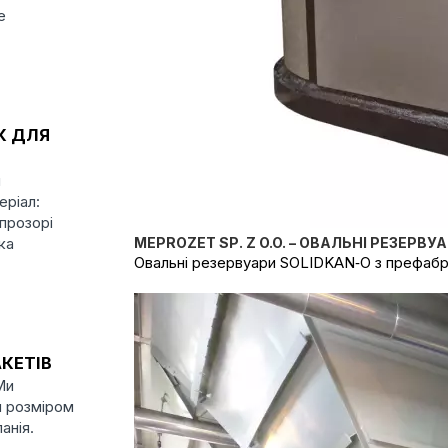
е
К ДЛЯ
я
еріал:
 прозорі
ка
MEPROZET SP. Z O.O. – ОВАЛЬНІ РЕЗЕРВУ
Овальні резервуари SOLIDKAN‑O з префабри
КЕТІВ
Ми
и розміром
анія.