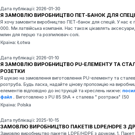
Дата публікації: 2026-01-30
Я ЗАМОВЛЮ ВИРОБНИЦТВО ПЕТ-БАНОК ДЛЯ СПЕЦ
Я хочу замовити виробництво ПЕТ-банок для спецій. У нас є 
000. Ми латвійська компанія. Нас також цікавлять аксесуари,
млин для перцю та розпилювач солі.
Країна: Łotwa
Дата публікації: 2026-01-10
Я ЗАМОВЛЮ ВИРОБНИЦТВО PU-ЕЛЕМЕНТУ ТА СТАЛ
РОЗЕТКИ
Я шукаю на замовлення виготовлення PU-елементу та стале
розтруба. Будь ласка, надайте цінову пропозицію на виробни
елементів відповідно до інструкцій та креслень нижче:
поси
файл
. Виготовлено з PU 85 ShA + сталева " розтрака" (50
Країна: Polska
Дата публікації: 2025-10-15
ЗАМОВЛЮ ВИРОБНИЦТВО ПАКЕТІВ LDPE/HDPE З Д
Замовлю виробництво пакетів LDPE/HDPE з друком. 1. Пакет