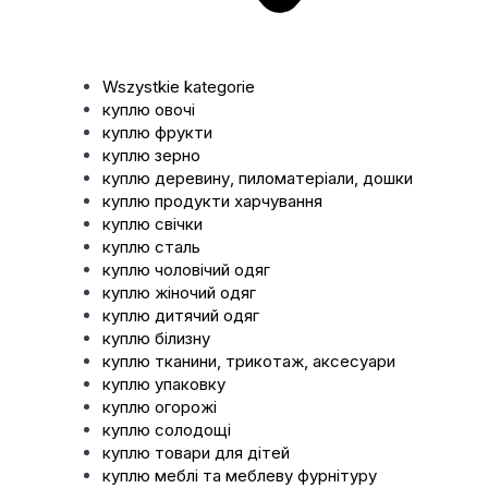
Wszystkie kategorie
куплю овочі
куплю фрукти
куплю зерно
куплю деревину, пиломатеріали, дошки
куплю продукти харчування
куплю свічки
куплю сталь
куплю чоловічий одяг
куплю жіночий одяг
куплю дитячий одяг
куплю білизну
куплю тканини, трикотаж, аксесуари
куплю упаковку
куплю огорожі
куплю солодощі
куплю товари для дітей
куплю меблі та меблеву фурнітуру