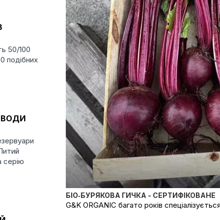
З
ть 50/100
20 подібних
 ВОДИ
езервуари
 Литий
 серію
БІО‑БУРЯКОВА ГИЧКА - СЕРТИФІКОВАНЕ
G&K ORGANIC багато років спеціалізується 