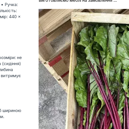
Виготовляємо меблі на замовлення ...
 • Ручка:
лькість:
мір: 440 ×
розміри: не
 (сидіння)
глибина
: витримує
уб шириною
и.