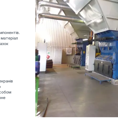
мпонентів.
 матеріал
разок
екранів
о
особом
рне