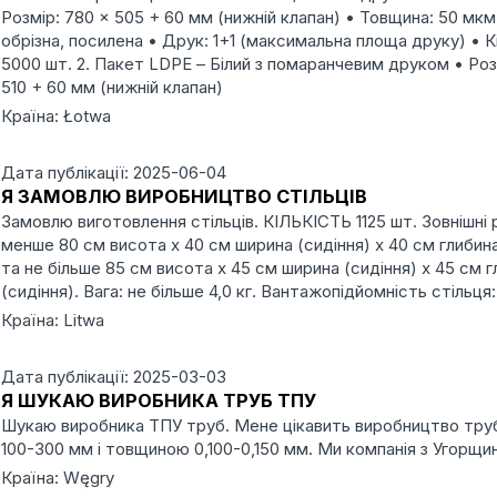
Розмір: 780 × 505 + 60 мм (нижній клапан) • Товщина: 50 мкм
обрізна, посилена • Друк: 1+1 (максимальна площа друку) • Кі
5000 шт. 2. Пакет LDPE – Білий з помаранчевим друком • Роз
510 + 60 мм (нижній клапан)
Країна: Łotwa
Дата публікації: 2025-06-04
Я ЗАМОВЛЮ ВИРОБНИЦТВО СТІЛЬЦІВ
Замовлю виготовлення стільців. КІЛЬКІСТЬ 1125 шт. Зовнішні 
менше 80 см висота х 40 см ширина (сидіння) х 40 см глибина
та не більше 85 см висота х 45 см ширина (сидіння) х 45 см 
(сидіння). Вага: не більше 4,0 кг. Вантажопідйомність стільця
Країна: Litwa
Дата публікації: 2025-03-03
Я ШУКАЮ ВИРОБНИКА ТРУБ ТПУ
Шукаю виробника ТПУ труб. Мене цікавить виробництво тр
100-300 мм і товщиною 0,100-0,150 мм. Ми компанія з Угорщин
Країна: Węgry